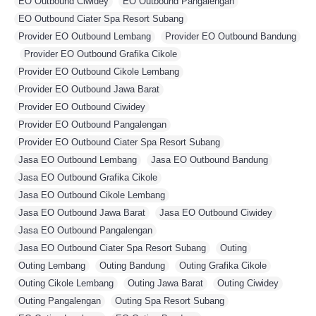
EO Outbound Ciwidey
,
EO Outbound Pangalengan
,
EO Outbound Ciater Spa Resort Subang
,
Provider EO Outbound Lembang
,
Provider EO Outbound Bandung
,
Provider EO Outbound Grafika Cikole
,
Provider EO Outbound Cikole Lembang
,
Provider EO Outbound Jawa Barat
,
Provider EO Outbound Ciwidey
,
Provider EO Outbound Pangalengan
,
Provider EO Outbound Ciater Spa Resort Subang
,
Jasa EO Outbound Lembang
,
Jasa EO Outbound Bandung
,
Jasa EO Outbound Grafika Cikole
,
Jasa EO Outbound Cikole Lembang
,
Jasa EO Outbound Jawa Barat
,
Jasa EO Outbound Ciwidey
,
Jasa EO Outbound Pangalengan
,
Jasa EO Outbound Ciater Spa Resort Subang
,
Outing
,
Outing Lembang
,
Outing Bandung
,
Outing Grafika Cikole
,
Outing Cikole Lembang
,
Outing Jawa Barat
,
Outing Ciwidey
,
Outing Pangalengan
,
Outing Spa Resort Subang
,