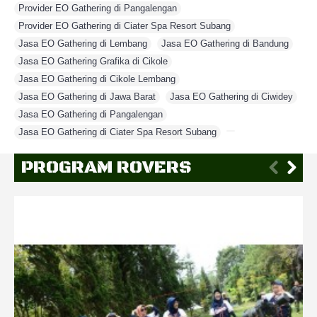
Provider EO Gathering di Pangalengan
,
Provider EO Gathering di Ciater Spa Resort Subang
,
Jasa EO Gathering di Lembang
,
Jasa EO Gathering di Bandung
,
Jasa EO Gathering Grafika di Cikole
,
Jasa EO Gathering di Cikole Lembang
,
Jasa EO Gathering di Jawa Barat
,
Jasa EO Gathering di Ciwidey
,
Jasa EO Gathering di Pangalengan
,
Jasa EO Gathering di Ciater Spa Resort Subang
,
PROGRAM ROVERS