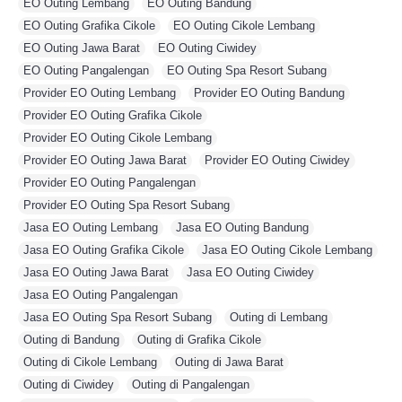
EO Outing Lembang
,
EO Outing Bandung
,
EO Outing Grafika Cikole
,
EO Outing Cikole Lembang
,
EO Outing Jawa Barat
,
EO Outing Ciwidey
,
EO Outing Pangalengan
,
EO Outing Spa Resort Subang
,
Provider EO Outing Lembang
,
Provider EO Outing Bandung
,
Provider EO Outing Grafika Cikole
,
Provider EO Outing Cikole Lembang
,
Provider EO Outing Jawa Barat
,
Provider EO Outing Ciwidey
,
Provider EO Outing Pangalengan
,
Provider EO Outing Spa Resort Subang
,
Jasa EO Outing Lembang
,
Jasa EO Outing Bandung
,
Jasa EO Outing Grafika Cikole
,
Jasa EO Outing Cikole Lembang
,
Jasa EO Outing Jawa Barat
,
Jasa EO Outing Ciwidey
,
Jasa EO Outing Pangalengan
,
Jasa EO Outing Spa Resort Subang
,
Outing di Lembang
,
Outing di Bandung
,
Outing di Grafika Cikole
,
Outing di Cikole Lembang
,
Outing di Jawa Barat
,
Outing di Ciwidey
,
Outing di Pangalengan
,