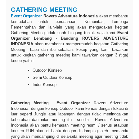
GATHERING
MEETING
Event Organizer
Rovers Adventure Indonesia
akan membantu
kemudahan untuk perusahaan, Komunitas, Lembaga
Pemerintahan dan lain-lain yang akan mengadakan kegitan
Gathering Meeting tidak usah bingung tunjuk saja kami
Event
Organizer
Lembang
-
Bandung
ROVERS ADVENTURE
INDONESIA
akan membantu mempermudah kegiatan Gathering
Meeting bapa dan ibu sekalian. kosep yang kami tawarkan
untuk kegitan gathering meeting kami tawarkan dengan 3 (tiga)
kosep yaitu :
Outdoor Konsep
Semi Outdoor Konsep
Indor Konsep
Gathering Meeting
Event Organizer
Rovers Adventure
Indonesia dengan konsep Outdoor kami kemas dengan lokasi di
luar seperti Jungle atau lapangan dengan tidak meninggalkan
kebutuhan dan nilai meeting itu sendiri . Rovers Adventure
Indonesia akan bantu kemasan meeting resmi / serius ataupun
konsep FUN akan di bantu dengan di dampingi oleh pemandu
yang akan mendampingi di sela-sela meeting agar meeting tidak