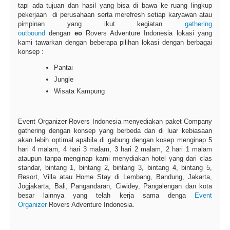
tapi ada tujuan dan hasil yang bisa di bawa ke ruang lingkup
pekerjaan di perusahaan serta merefresh setiap karyawan atau
pimpinan yang ikut kegiatan
gathering
outbound
dengan
eo
Rovers Adventure Indonesia lokasi yang
kami tawarkan dengan beberapa pilihan lokasi dengan berbagai
konsep :
Pantai
Jungle
Wisata Kampung
Event Organizer Rovers Indonesia menyediakan paket Company
gathering dengan konsep yang berbeda dan di luar kebiasaan
akan lebih optimal apabila di gabung dengan kosep menginap 5
hari 4 malam, 4 hari 3 malam, 3 hari 2 malam, 2 hari 1 malam
ataupun tanpa menginap kami menydiakan hotel yang dari clas
standar, bintang 1, bintang 2, bintang 3, bintang 4, bintang 5,
Resort, Villa atau Home Stay di Lembang, Bandung, Jakarta,
Jogjakarta, Bali, Pangandaran, Ciwidey, Pangalengan dan kota
besar lainnya yang telah kerja sama denga
Event
Organizer
Rovers Adventure Indonesia.