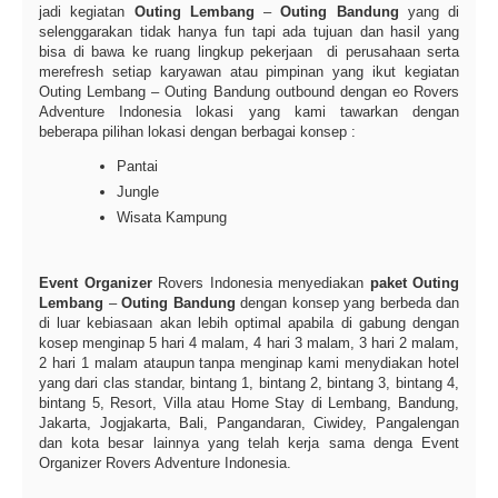
jadi kegiatan
Outing Lembang
–
Outing Bandung
yang di
selenggarakan tidak hanya fun tapi ada tujuan dan hasil yang
bisa di bawa ke ruang lingkup pekerjaan di perusahaan serta
merefresh setiap karyawan atau pimpinan yang ikut kegiatan
Outing Lembang – Outing Bandung outbound dengan eo Rovers
Adventure Indonesia lokasi yang kami tawarkan dengan
beberapa pilihan lokasi dengan berbagai konsep :
Pantai
Jungle
Wisata Kampung
Event Organizer
Rovers Indonesia menyediakan
paket Outing
Lembang
–
Outing Bandung
dengan konsep yang berbeda dan
di luar kebiasaan akan lebih optimal apabila di gabung dengan
kosep menginap 5 hari 4 malam, 4 hari 3 malam, 3 hari 2 malam,
2 hari 1 malam ataupun tanpa menginap kami menydiakan hotel
yang dari clas standar, bintang 1, bintang 2, bintang 3, bintang 4,
bintang 5, Resort, Villa atau Home Stay di Lembang, Bandung,
Jakarta, Jogjakarta, Bali, Pangandaran, Ciwidey, Pangalengan
dan kota besar lainnya yang telah kerja sama denga Event
Organizer Rovers Adventure Indonesia.