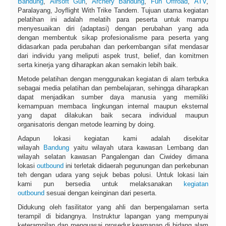
Bandung
,
Airsoft Gun
,
Archery Bandung
,
Fun Offroad
,
ATV
,
Paralayang, Joyflight With Trike Tandem. Tujuan utama kegiatan
pelatihan ini adalah melatih para peserta untuk mampu
menyesuaikan diri (adaptasi) dengan perubahan yang ada
dengan membentuk sikap profesionalisme para peserta yang
didasarkan pada perubahan dan perkembangan sifat mendasar
dari individu yang meliputi aspek trust, belief, dan komitmen
serta kinerja yang diharapkan akan semakin lebih baik.
Metode pelatihan dengan menggunakan kegiatan di alam terbuka
sebagai media pelatihan dan pembelajaran, sehingga diharapkan
dapat menjadikan sumber daya manusia yang memiliki
kemampuan membaca lingkungan internal maupun eksternal
yang dapat dilakukan baik secara individual maupun
organisatoris dengan metode learning by doing.
Adapun lokasi kegiatan kami adalah disekitar
wilayah
Bandung
yaitu wilayah utara kawasan Lembang dan
wilayah selatan kawasan Pangalengan dan Ciwidey dimana
lokasi
outbound
ini terletak didaerah pegunungan dan perkebunan
teh dengan udara yang sejuk bebas polusi. Untuk lokasi lain
kami pun bersedia untuk melaksanakan
kegiatan
outbound
sesuai dengan keinginan dari peserta.
Didukung oleh fasilitator yang ahli dan berpengalaman serta
terampil di bidangnya. Instruktur lapangan yang mempunyai
keterampilan dan menguasai prosedur keamanan di bidang alam