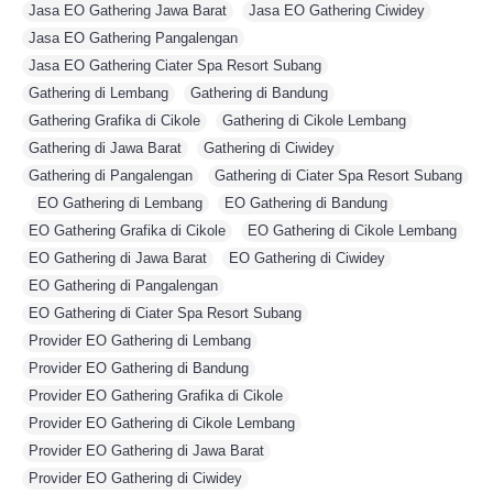
Jasa EO Gathering Jawa Barat
,
Jasa EO Gathering Ciwidey
,
Jasa EO Gathering Pangalengan
,
Jasa EO Gathering Ciater Spa Resort Subang
,
Gathering di Lembang
,
Gathering di Bandung
,
Gathering Grafika di Cikole
,
Gathering di Cikole Lembang
,
Gathering di Jawa Barat
,
Gathering di Ciwidey
,
Gathering di Pangalengan
,
Gathering di Ciater Spa Resort Subang
,
EO Gathering di Lembang
,
EO Gathering di Bandung
,
EO Gathering Grafika di Cikole
,
EO Gathering di Cikole Lembang
,
EO Gathering di Jawa Barat
,
EO Gathering di Ciwidey
,
EO Gathering di Pangalengan
,
EO Gathering di Ciater Spa Resort Subang
,
Provider EO Gathering di Lembang
,
Provider EO Gathering di Bandung
,
Provider EO Gathering Grafika di Cikole
,
Provider EO Gathering di Cikole Lembang
,
Provider EO Gathering di Jawa Barat
,
Provider EO Gathering di Ciwidey
,