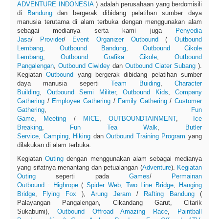
ADVENTURE INDONESIA
) adalah perusahaan yang berdomisili
di
Bandung
dan bergerak dibidang pelatihan sumber daya
manusia terutama di alam terbuka dengan menggunakan alam
sebagai medianya serta kami juga
Penyedia
Jasa
/
Provider
/
Event Organizer Outbound
(
Outbound
Lembang
,
Outbound Bandung
,
Outbound Cikole
Lembang
,
Outbound Grafika Cikole
,
Outbound
Pangalengan
,
Outbound Ciwidey
dan
Outbound Ciater Subang
).
Kegiatan
Outbound
yang bergerak dibidang pelatihan sumber
daya manusia seperti
Team Buiding
,
Character
Building
,
Outbound Semi Militer
,
Outbound Kids
,
Company
Gathering
/
Employee Gathering
/
Family Gathering
/
Customer
Gathering
,
Fun
Game
,
Meeting
/
MICE
,
OUTBOUNDTAINMENT
,
Ice
Breaking
,
Fun Tea Walk
,
Butler
Service
,
Camping
,
Hiking
dan
Outbound Training
Program
yang
dilakukan di alam terbuka.
Kegiatan
Outing
dengan menggunakan alam sebagai medianya
yang sifatnya menantang dan petualangan (
Adventure
).
Kegiatan
Outing
seperti pada
Games
/
Permainan
Outbound
:
Highrope
(
Spider Web
,
Two Line Bridge
,
Hanging
Bridge
,
Flying Fox
),
Arung Jeram
/
Rafting Bandung
(
Palayangan Pangalengan, Cikandang Garut, Citarik
Sukabumi),
Outbound
Offroad Amazing Race
,
Paintball