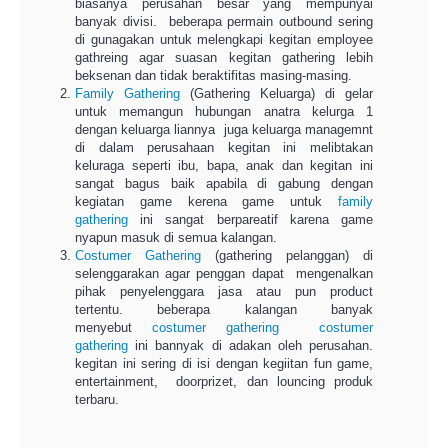
biasanya perusahan besar yang mempunyai
banyak divisi. beberapa permain outbound sering
di gunagakan untuk melengkapi kegitan employee
gathreing agar suasan kegitan gathering lebih
beksenan dan tidak beraktifitas masing-masing.
Family Gathering
(Gathering Keluarga) di gelar
untuk memangun hubungan anatra kelurga 1
dengan keluarga liannya juga keluarga managemnt
di dalam perusahaan kegitan ini melibtakan
keluraga seperti ibu, bapa, anak dan kegitan ini
sangat bagus baik apabila di gabung dengan
kegiatan game kerena game untuk
family
gathering
ini sangat berpareatif karena game
nyapun masuk di semua kalangan.
Costumer Gathering
(gathering pelanggan) di
selenggarakan agar penggan dapat mengenalkan
pihak penyelenggara jasa atau pun product
tertentu. beberapa kalangan banyak
menyebut
costumer gathering
costumer
gathering
ini bannyak di adakan oleh perusahan.
kegitan ini sering di isi dengan kegiitan fun game,
entertainment, doorprizet, dan louncing produk
terbaru.