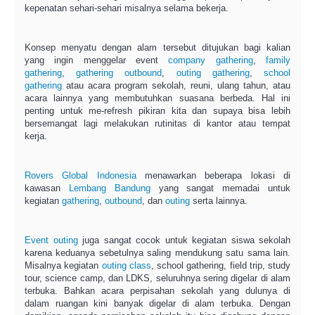
kepenatan sehari-sehari misalnya selama bekerja.
Konsep menyatu dengan alam tersebut ditujukan bagi kalian
yang ingin menggelar event
company gathering
,
family
gathering
,
gathering
outbound
,
outing gathering
,
school
gathering
atau acara program sekolah, reuni, ulang tahun, atau
acara lainnya yang membutuhkan suasana berbeda. Hal ini
penting untuk me-refresh pikiran kita dan supaya bisa lebih
bersemangat lagi melakukan rutinitas di kantor atau tempat
kerja.
Rovers Global Indonesia
menawarkan beberapa lokasi di
kawasan
Lembang
Bandung
yang sangat memadai untuk
kegiatan
gathering
,
outbound
, dan
outing
serta lainnya.
Event outing
juga sangat cocok untuk kegiatan siswa sekolah
karena keduanya sebetulnya saling mendukung satu sama lain.
Misalnya kegiatan
outing class
, school gathering, field trip, study
tour, science camp, dan LDKS, seluruhnya sering digelar di alam
terbuka. Bahkan acara perpisahan sekolah yang dulunya di
dalam ruangan kini banyak digelar di alam terbuka. Dengan