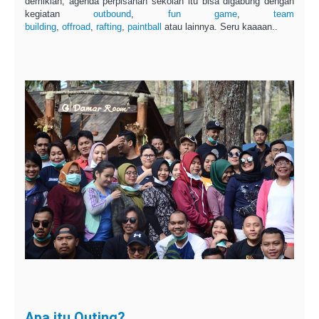
demikian, agenda perpisahan sekolah itu bisa digabung dengan
kegiatan
outbound
,
fun game
,
team
building
,
offroad
,
rafting
,
paintball
atau lainnya. Seru kaaaan..
Apa itu Outing?