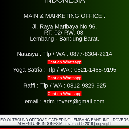
MAIN & MARKETING OFFICE :
Jl. Raya Maribaya No.96.
RT. 02/ RW. 03.
Lembang - Bandung Barat.
Natasya :
Tlp / WA : 0877-8304-2214
Chat on Whatsapp
Yoga Satria :
Tlp / WA : 0821-1465-9195
Chat on Whatsapp
Raffi :
Tlp / WA : 0812-9329-925
Chat on Whatsapp
email : adm.rovers@gmail.com
EO OUTBOUND OFFROAD GATHERING LEMBANG BANDUNG - ROVERS
ADVENTURE INDONESIA | rovers.id © 2019 | copyright