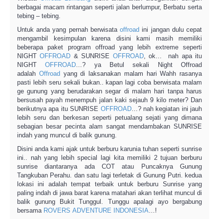
berbagai macam rintangan seperti jalan berlumpur, Berbatu serta
tebing – tebing.
Untuk anda yang pernah berwisata
offroad
ini jangan dulu cepat
mengambil kesimpulan karena disini kami masih memiliki
beberapa paket program offroad yang lebih extreme seperti
NIGHT
OFFROAD
& SUNRISE
OFFROAD
, ok… nah apa itu
NIGHT
OFFROAD
…? ya Betul sekali Night Offroad
adalah
Offroad
yang di laksanakan malam hari Wahh rasanya
pasti lebih seru sekali bukan.. kapan lagi coba berwisata malam
ge gunung yang berudarakan segar di malam hari tanpa harus
bersusah payah menempuh jalan kaki sejauh 9 kilo meter? Dan
berikutnya apa itu SUNRISE
OFFROAD
…? nah kegiatan ini jauh
lebih seru dan berkesan seperti petualang sejati yang dimana
sebagian besar pecinta alam sangat mendambakan SUNRISE
indah yang muncul di balik gunung.
Disini anda kami ajak untuk berburu karunia tuhan seperti sunrise
ini.. nah yang lebih special lagi kita memiliki 2 tujuan berburu
sunrise diantaranya ada COT atau Puncaknya Gunung
Tangkuban Perahu. dan satu lagi terletak di Gunung Putri. kedua
lokasi ini adalah tempat terbaik untuk berburu Sunrise yang
paling indah di jawa barat karena matahari akan terlihat muncul di
balik gunung Bukit Tunggul. Tunggu apalagi ayo bergabung
bersama
ROVERS
ADVENTURE
INDONESIA
…!