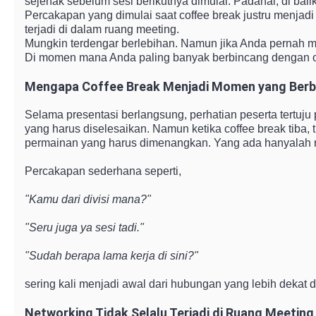
sejenak sebelum sesi berikutnya dimulai. Padahal, di balik
Percakapan yang dimulai saat coffee break justru menjadi
terjadi di dalam ruang meeting.
Mungkin terdengar berlebihan. Namun jika Anda pernah men
Di momen mana Anda paling banyak berbincang dengan or
Mengapa Coffee Break Menjadi Momen yang Ber
Selama presentasi berlangsung, perhatian peserta tertuju
yang harus diselesaikan. Namun ketika coffee break tiba, t
permainan yang harus dimenangkan. Yang ada hanyalah ru
Percakapan sederhana seperti,
"Kamu dari divisi mana?"
"Seru juga ya sesi tadi."
"Sudah berapa lama kerja di sini?"
sering kali menjadi awal dari hubungan yang lebih dekat d
Networking Tidak Selalu Terjadi di Ruang Meeting