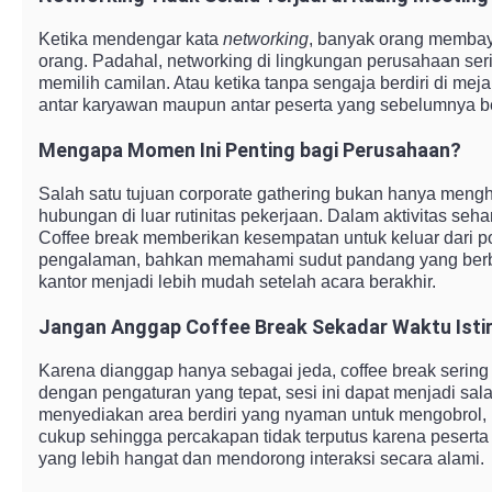
Ketika mendengar kata
networking
, banyak orang membay
orang. Padahal, networking di lingkungan perusahaan seri
memilih camilan. Atau ketika tanpa sengaja berdiri di m
antar karyawan maupun antar peserta yang sebelumnya be
Mengapa Momen Ini Penting bagi Perusahaan?
Salah satu tujuan corporate gathering bukan hanya men
hubungan di luar rutinitas pekerjaan. Dalam aktivitas seh
Coffee break memberikan kesempatan untuk keluar dari pola
pengalaman, bahkan memahami sudut pandang yang berbed
kantor menjadi lebih mudah setelah acara berakhir.
Jangan Anggap Coffee Break Sekadar Waktu Isti
Karena dianggap hanya sebagai jeda, coffee break serin
dengan pengaturan yang tepat, sesi ini dapat menjadi sal
menyediakan area berdiri yang nyaman untuk mengobrol, me
cukup sehingga percakapan tidak terputus karena peserta 
yang lebih hangat dan mendorong interaksi secara alami.