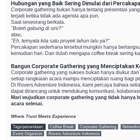
Hubungan yang Baik Sering Dimulai dari Percakap
Corporate gathering bukan hanya tentang presentasi yang 
terjadi ketika tidak ada agenda apa pun.
Saat seseorang berkata,
"Boleh gabung di sini?"
atau,
"Eh, ternyata kita satu proyek tahun lalu ya?"
Percakapan sederhana tersebut mungkin hanya berlangsung
kemudian hari. Dan itulah mengapa coffee break sering ka
Bangun Corporate Gathering yang Menciptakan K
Corporate gathering yang sukses bukan hanya diukur dari
setiap rangkaian acara mampu menciptakan ruang bagi pe
Di Rovers Adventure Indonesia, kami percaya bahwa setiap 
dapat dirancang untuk mendukung komunikasi, kolaborasi
Mari wujudkan corporate gathering yang tidak hanya b
acara selesai.
Where Trust Meets Experience
Tags/penandaan:
Coffee Break
Corporate Gathering
Networki
Event Organizer
Rovers Adventure Indonesia