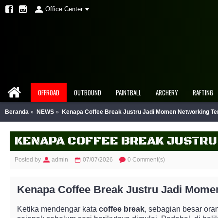
Office Center
OFFROAD
OUTBOUND
PAINTBALL
ARCHERY
RAFTING
Beranda
NEWS
Kenapa Coffee Break Justru Jadi Momen Networking Ter
Posted by
admin
07/07/2026
0 Comment(s)
Kenapa Coffee Break Justru Jadi Momen
Ketika mendengar kata
coffee break
, sebagian besar ora