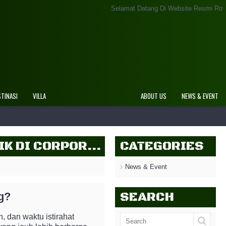
Selamat Datang Di Website Resmi Rovers Adventur
STINASI
VILLA
ABOUT US
NEWS & EVENT
KENAPA COFFEE BREAK JUSTRU JADI MOMEN NETWORKING TERBAIK DI CORPORATE GATHERING?
CATEGORIES
News & Event
SEARCH
g?
 dan waktu istirahat