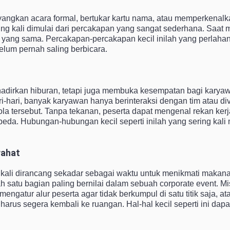
angkan acara formal, bertukar kartu nama, atau memperkenalk
ng kali dimulai dari percakapan yang sangat sederhana. Saat 
eja yang sama. Percakapan-percakapan kecil inilah yang perla
lum pernah saling berbicara.
ghadirkan hiburan, tetapi juga membuka kesempatan bagi kar
ari-hari, banyak karyawan hanya berinteraksi dengan tim atau d
 tersebut. Tanpa tekanan, peserta dapat mengenal rekan kerja d
a. Hubungan-hubungan kecil seperti inilah yang sering kali
rahat
g kali dirancang sekadar sebagai waktu untuk menikmati maka
ah satu bagian paling bernilai dalam sebuah corporate event. 
ngatur alur peserta agar tidak berkumpul di satu titik saja, 
harus segera kembali ke ruangan. Hal-hal kecil seperti ini da