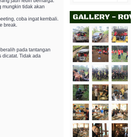
 yang jauh lebih berharga.
ng mungkin tidak akan
GALLERY - ROV
eeting, coba ingat kembali.
e break.
 beralih pada tantangan
 dicatat. Tidak ada