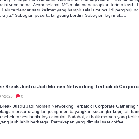
tradisi yang sama. Acara selesai. MC mulai mengucapkan terima kasih.
 Lalu terdengar satu kalimat yang hampir selalu muncul di penghujung
lu ya." Sebagian peserta langsung berdiri. Sebagian lagi mula...
e Break Justru Jadi Momen Networking Terbaik di Corpora
07/2026
0
Break Justru Jadi Momen Networking Terbaik di Corporate Gathering?
sebagian besar orang langsung membayangkan secangkir kopi, teh hang
ak sebelum sesi berikutnya dimulai. Padahal, di balik momen yang terliha
 yang jauh lebih berharga. Percakapan yang dimulai saat coffee...