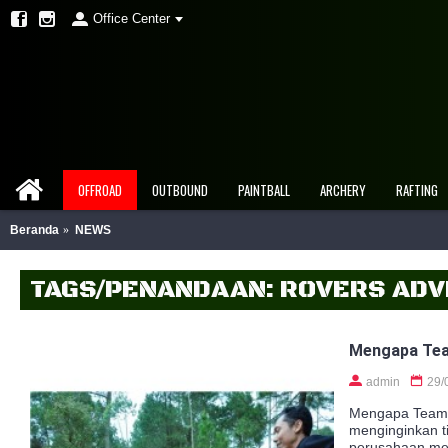
Office Center
OFFROAD
OUTBOUND
PAINTBALL
ARCHERY
RAFTING
Beranda
NEWS
TAGS/PENANDAAN: ROVERS ADV
Mengapa Tea
admin
29/
Mengapa Team 
menginginkan t
perusahaan me