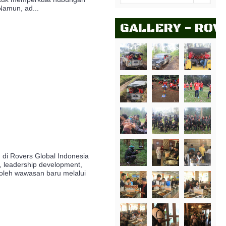
Namun, ad...
GALLERY - ROV
di Rovers Global Indonesia
, leadership development,
roleh wawasan baru melalui