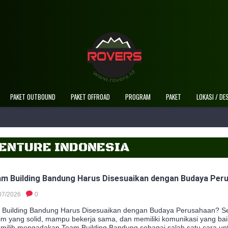
PAKET OUTBOUND
PAKET OFFROAD
PROGRAM
PAKET
LOKASI / DE
ENTURE INDONESIA
m Building Bandung Harus Disesuaikan dengan Budaya Per
07/2026
0
Building Bandung Harus Disesuaikan dengan Budaya Perusahaan? Se
im yang solid, mampu bekerja sama, dan memiliki komunikasi yang baik
milih mengadakan Team Building Bandung sebagai salah satu cara u