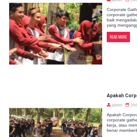
Corporate Gath
corporate gath
baik mengadaka
yang menganggap
READ MORE
Apakah Corpo
admin
25/
Apakah Corpora
corporate gath
kerja, atau me
benar memberik