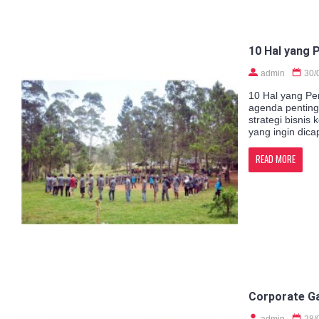
10 Hal yang 
admin
30/
10 Hal yang Pe
agenda penting
strategi bisni
yang ingin dica
READ MORE
Corporate Ga
admin
28/