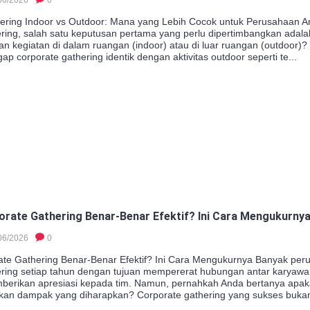
ering Indoor vs Outdoor: Mana yang Lebih Cocok untuk Perusahaan 
ering, salah satu keputusan pertama yang perlu dipertimbangkan adala
n kegiatan di dalam ruangan (indoor) atau di luar ruangan (outdoor)?
 corporate gathering identik dengan aktivitas outdoor seperti te...
rate Gathering Benar-Benar Efektif? Ini Cara Mengukurny
06/2026
0
te Gathering Benar-Benar Efektif? Ini Cara Mengukurnya Banyak p
ering setiap tahun dengan tujuan mempererat hubungan antar karyaw
mberikan apresiasi kepada tim. Namun, pernahkah Anda bertanya apaka
an dampak yang diharapkan? Corporate gathering yang sukses bukan