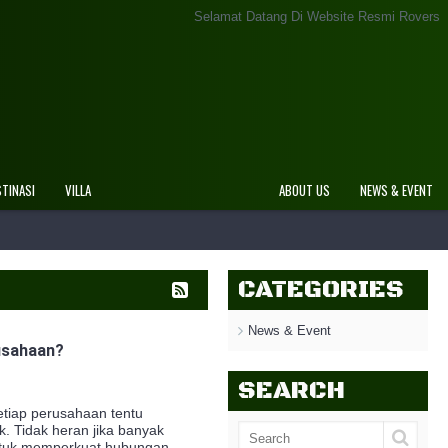
Selamat Datang Di Website Resmi Rovers Adventure Indone
STINASI
VILLA
ABOUT US
NEWS & EVENT
CATEGORIES
News & Event
usahaan?
SEARCH
tiap perusahaan tentu
. Tidak heran jika banyak
ntuk memperkuat hubungan