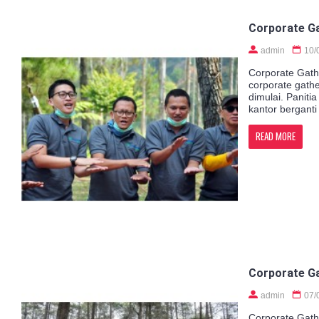
Corporate G
admin
10/
Corporate Gath
corporate gath
dimulai. Panit
kantor berganti
READ MORE
Corporate Ga
admin
07/
Corporate Gath