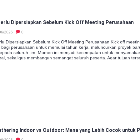
Perlu Dipersiapkan Sebelum Kick Off Meeting Perusahaan
06/2026
0
rlu Dipersiapkan Sebelum Kick Off Meeting Perusahaan Kick off meeti
 bagi perusahaan untuk memulai tahun kerja, meluncurkan proyek ba
s kepada seluruh tim. Momen ini menjadi kesempatan untuk menyamakan
pai, sekaligus membangun semangat seluruh peserta. Agar tujuan terse
thering Indoor vs Outdoor: Mana yang Lebih Cocok untuk
06/2026
0