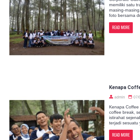
memiliki satu 
masing-masing.
foto bersama du
READ MORE
Kenapa Coffe
admin
07/
Kenapa Coffee 
coffee break, 
istirahat sejen
terjadi sesuatu
READ MORE