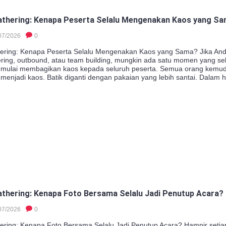
athering: Kenapa Peserta Selalu Mengenakan Kaos yang S
07/2026
0
ering: Kenapa Peserta Selalu Mengenakan Kaos yang Sama? Jika And
ering, outbound, atau team building, mungkin ada satu momen yang sel
ia mulai membagikan kaos kepada seluruh peserta. Semua orang kemud
 menjadi kaos. Batik diganti dengan pakaian yang lebih santai. Dalam hi
thering: Kenapa Foto Bersama Selalu Jadi Penutup Acara?
07/2026
0
ering: Kenapa Foto Bersama Selalu Jadi Penutup Acara? Hampir setiap