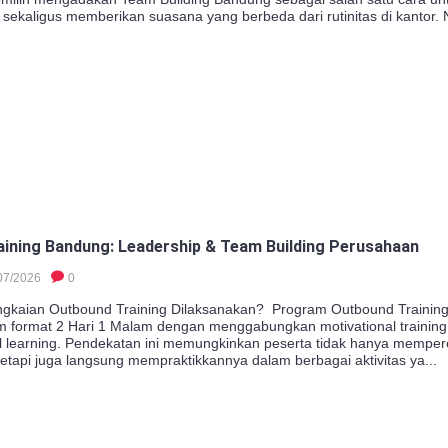
sekaligus memberikan suasana yang berbeda dari rutinitas di kantor. 
ining Bandung: Leadership & Team Building Perusahaan
07/2026
0
kaian Outbound Training Dilaksanakan? Program Outbound Training 
m format 2 Hari 1 Malam dengan menggabungkan motivational training
al learning. Pendekatan ini memungkinkan peserta tidak hanya mempe
 tetapi juga langsung mempraktikkannya dalam berbagai aktivitas ya...