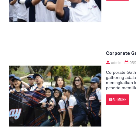
Corporate Ga
admin
05/
Corporate Gath
gathering adal
meningkatkan ko
peserta memilik
READ MORE