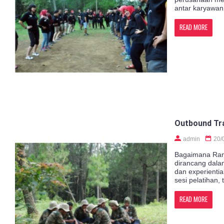
antar karyawan 
READ MORE
Outbound Tra
admin
20/
Bagaimana Rang
dirancang dala
dan experienti
sesi pelatihan,
READ MORE