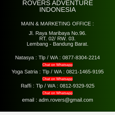
ROVERS ADVENTURE
INDONESIA
MAIN & MARKETING OFFICE :
Jl. Raya Maribaya No.96.
RT. 02/ RW. 03.
Lembang - Bandung Barat.
Natasya :
Tlp / WA : 0877-8304-2214
Chat on Whatsapp
Yoga Satria :
Tlp / WA : 0821-1465-9195
Chat on Whatsapp
Raffi :
Tlp / WA : 0812-9329-925
Chat on Whatsapp
email : adm.rovers@gmail.com