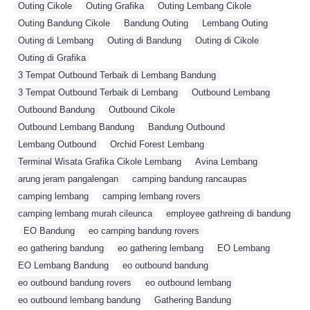
Outing Cikole
,
Outing Grafika
,
Outing Lembang Cikole
,
Outing Bandung Cikole
,
Bandung Outing
,
Lembang Outing
,
Outing di Lembang
,
Outing di Bandung
,
Outing di Cikole
,
Outing di Grafika
,
3 Tempat Outbound Terbaik di Lembang Bandung
,
3 Tempat Outbound Terbaik di Lembang
,
Outbound Lembang
,
Outbound Bandung
,
Outbound Cikole
,
Outbound Lembang Bandung
,
Bandung Outbound
,
Lembang Outbound
,
Orchid Forest Lembang
,
Terminal Wisata Grafika Cikole Lembang
,
Avina Lembang
,
arung jeram pangalengan
,
camping bandung rancaupas
,
camping lembang
,
camping lembang rovers
,
camping lembang murah cileunca
,
employee gathreing di bandung
,
EO Bandung
,
eo camping bandung rovers
,
eo gathering bandung
,
eo gathering lembang
,
EO Lembang
,
EO Lembang Bandung
,
eo outbound bandung
,
eo outbound bandung rovers
,
eo outbound lembang
,
eo outbound lembang bandung
,
Gathering Bandung
,