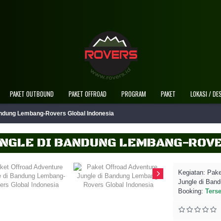
Selamat Datang Di Website Resmi Rovers Adventu
PAKET OUTBOUND
PAKET OFFROAD
PROGRAM
PAKET
LOKASI / DE
andung Lembang-Rovers Global Indonesia
Kegiatan:
Pake
Jungle di Ban
Booking:
Ters