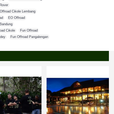
Rover
,
 Offroad Cikole Lembang
,
ad
,
EO Offroad
,
 Bandung
,
oad Cikole
,
Fun Offroad
,
idey
,
Fun Offroad Pangalengan
,