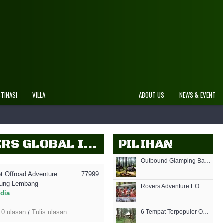
re Indonesia
STINASI
VILLA
ABOUT US
NEWS & EVENT
PAKET OFFROAD ADVENTURE JUNGLE DI BANDUNG LEMBANG-ROVERS GLOBAL INDONESIA
PILIHAN
Outbound Glamping Bandung
t Offroad Adventure
: 77999
dung Lembang
Rovers Adventure EO Outbound Lembang
edia
0 ulasan
Tulis ulasan
6 Tempat Terpopuler Outbound Lembang Bandung 2019
/