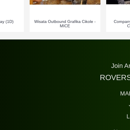
ay (1D)
Wisata Outbound Grafika Cikole -
Company
MICE
C
Join A
ROVERS
MA
L