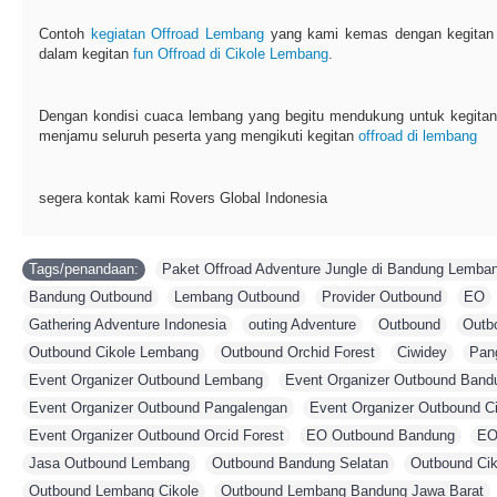
Contoh
kegiatan Offroad Lembang
yang kami kemas dengan kegitan f
dalam kegitan
fun Offroad di Cikole Lembang
.
Dengan kondisi cuaca lembang yang begitu mendukung untuk kegita
menjamu seluruh peserta yang mengikuti kegitan
offroad di lembang
segera kontak kami Rovers Global Indonesia
Tags/penandaan:
Paket Offroad Adventure Jungle di Bandung Lemba
Bandung Outbound
,
Lembang Outbound
,
Provider Outbound
,
EO
Gathering Adventure Indonesia
,
outing Adventure
,
Outbound
,
Outb
Outbound Cikole Lembang
,
Outbound Orchid Forest
,
Ciwidey
,
Pan
Event Organizer Outbound Lembang
,
Event Organizer Outbound Band
Event Organizer Outbound Pangalengan
,
Event Organizer Outbound C
Event Organizer Outbound Orcid Forest
,
EO Outbound Bandung
,
EO
Jasa Outbound Lembang
,
Outbound Bandung Selatan
,
Outbound Ci
Outbound Lembang Cikole
,
Outbound Lembang Bandung Jawa Barat