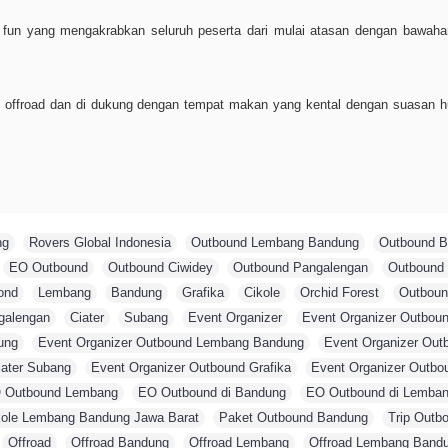
un yang mengakrabkan seluruh peserta dari mulai atasan dengan bawaha
n offroad dan di dukung dengan tempat makan yang kental dengan suasan 
ng
,
Rovers Global Indonesia
,
Outbound Lembang Bandung
,
Outbound 
,
EO Outbound
,
Outbound Ciwidey
,
Outbound Pangalengan
,
Outbound 
ond
,
Lembang
,
Bandung
,
Grafika
,
Cikole
,
Orchid Forest
,
Outboun
galengan
,
Ciater
,
Subang
,
Event Organizer
,
Event Organizer Outbou
ung
,
Event Organizer Outbound Lembang Bandung
,
Event Organizer Out
iater Subang
,
Event Organizer Outbound Grafika
,
Event Organizer Outbo
 Outbound Lembang
,
EO Outbound di Bandung
,
EO Outbound di Lemba
kole Lembang Bandung Jawa Barat
,
Paket Outbound Bandung
,
Trip Outb
,
Offroad
,
Offroad Bandung
,
Offroad Lembang
,
Offroad Lembang Band