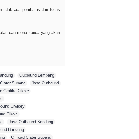
n tidak ada pembatas dan focus
hutan dan menu sunda yang akan
Bandung
,
Outbound Lembang
,
Ciater Subang
,
Jasa Outbound
,
d Grafika Cikole
,
nd
,
bound Ciwidey
,
und Cikole
,
ng
,
Jasa Outbound Bandung
,
ound Bandung
,
ung
,
Offroad Ciater Subang
,