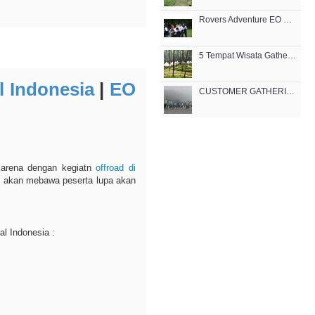
Rovers Adventure EO Outbound Bandung
5 Tempat Wisata Gathering Outing di Bandung Terpavorit
l Indonesia
|
EO
CUSTOMER GATHERING BANDUNG
 karena dengan kegiatn
offroad di
a akan mebawa peserta lupa akan
l Indonesia :