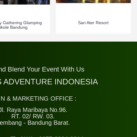
 Gathering Glamping
Sari Ater Resort
ikole Bandung
nd Blend Your Event With Us
 ADVENTURE INDONESIA
IN & MARKETING OFFICE :
Jl. Raya Maribaya No.96.
RT. 02/ RW. 03.
embang - Bandung Barat.