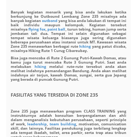
Banyak kegiatan menarik yang bisa anda lakukan ketika
berkunjung ke Outbound Lembang Zone 235 misalnya ada
banyak kegiatan
outbond
yang bisa anda lakukan di tempat ini
baik individu maupun kelompok. Kegiatan tersebut
misalnya
flying fox
,
paint ball
, turun tebing, human jump serta
jembatan tali dua. Tempat ini selain digunakan sebagai
tempat wisata keluarga biasanya juga sering digunakan
beberapa perusahaan atau instansi untuk MT. Kawasan wisata
Zone 235 menawarkan berbagai rute
hiking
yang patut dicoba,
misalnya Hiking Rute 1 Curug Cibareubay.
Bisa juga mencoba di Rute 2 Gunung Putri-Kawah Domas, atau
kamu juga turut mencoba Rute 3 Gunung Putri. Saat anda
melakukan
hiking
melalui rute-rute tersebut anda akan
melihat indahnya pemandangan Bandung. Anda akan melihat
indahnya air terjun, kawah Domas, sungai, serta gua Jepang
yang berada di puncak Gunung Putri.
FASILITAS YANG TERSEDIA DI ZONE 235
Zone 235 juga menawarkan program CLASS TRAINING yang
instrukturnya adalah konsultan berpengalaman dan ahli
dalam menganalisis kebutuhan perusahaan, seperti principle
of work,
leadership
,
team building
, motivation, comunication
skill, dan lainnya. Fasilitas pendukung juga terbilang lengkap
ada tempat ibadah, toilet, area parkir, serta trap atau tribun
untuk acara kebersamaan.