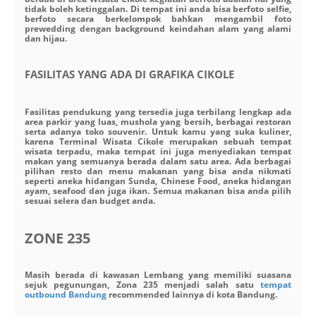
tidak boleh ketinggalan. Di tempat ini anda bisa berfoto selfie,
berfoto secara berkelompok bahkan mengambil foto
prewedding dengan background keindahan alam yang alami
dan hijau.
FASILITAS YANG ADA DI GRAFIKA CIKOLE
Fasilitas pendukung yang tersedia juga terbilang lengkap ada
area parkir yang luas, mushola yang bersih, berbagai restoran
serta adanya toko souvenir. Untuk kamu yang suka kuliner,
karena Terminal Wisata Cikole merupakan sebuah tempat
wisata terpadu, maka tempat ini juga menyediakan tempat
makan yang semuanya berada dalam satu area. Ada berbagai
pilihan resto dan menu makanan yang bisa anda nikmati
seperti aneka hidangan Sunda, Chinese Food, aneka hidangan
ayam, seafood dan juga ikan. Semua makanan bisa anda pilih
sesuai selera dan budget anda.
ZONE 235
Masih berada di kawasan Lembang yang memiliki suasana
sejuk pegunungan, Zona 235 menjadi salah satu
tempat
outbound Bandung
recommended lainnya di kota Bandung.