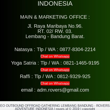
INDONESIA
MAIN & MARKETING OFFICE :
Jl. Raya Maribaya No.96.
RT. 02/ RW. 03.
Lembang - Bandung Barat.
Natasya :
Tlp / WA : 0877-8304-2214
Chat on Whatsapp
Yoga Satria :
Tlp / WA : 0821-1465-9195
Chat on Whatsapp
Raffi :
Tlp / WA : 0812-9329-925
Chat on Whatsapp
email : adm.rovers@gmail.com
EO OUTBOUND OFFROAD GATHERING LEMBANG BANDUNG - ROVERS
ADVENTURE INDONESIA | rovers.id © 2019 | copyright