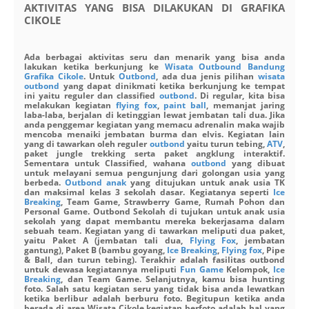
AKTIVITAS YANG BISA DILAKUKAN DI GRAFIKA
CIKOLE
Ada berbagai aktivitas seru dan menarik yang bisa anda
lakukan ketika berkunjung ke
Wisata Outbound Bandung
Grafika Cikole
. Untuk
Outbond
, ada dua jenis pilihan
wisata
outbond
yang dapat dinikmati ketika berkunjung ke tempat
ini yaitu reguler dan classified
outbond
. Di regular, kita bisa
melakukan kegiatan
flying fox
,
paint ball
, memanjat jaring
laba-laba, berjalan di ketinggian lewat jembatan tali dua. Jika
anda penggemar kegiatan yang memacu adrenalin maka wajib
mencoba menaiki jembatan burma dan elvis. Kegiatan lain
yang di tawarkan oleh reguler
outbond
yaitu turun tebing,
ATV
,
paket jungle trekking serta paket angklung interaktif.
Sementara untuk Classified, wahana
outbond
yang dibuat
untuk melayani semua pengunjung dari golongan usia yang
berbeda.
Outbond anak
yang ditujukan untuk anak usia TK
dan maksimal kelas 3 sekolah dasar. Kegiatanya seperti
Ice
Breaking
, Team Game, Strawberry Game, Rumah Pohon dan
Personal Game. Outbond Sekolah di tujukan untuk anak usia
sekolah yang dapat membantu mereka bekerjasama dalam
sebuah team. Kegiatan yang di tawarkan meliputi dua paket,
yaitu Paket A (jembatan tali dua,
Flying Fox
, jembatan
gantung), Paket B (bambu goyang,
Ice Breaking
,
Flying fox
, Pipe
& Ball, dan turun tebing). Terakhir adalah fasilitas outbond
untuk dewasa kegiatannya meliputi
Fun Game
Kelompok,
Ice
Breaking
, dan Team Game. Selanjutnya, kamu bisa hunting
foto. Salah satu kegiatan seru yang tidak bisa anda lewatkan
ketika berlibur adalah berburu foto. Begitupun ketika anda
berada di area Wisata Cikole kegiatan berfoto adalah hal yang