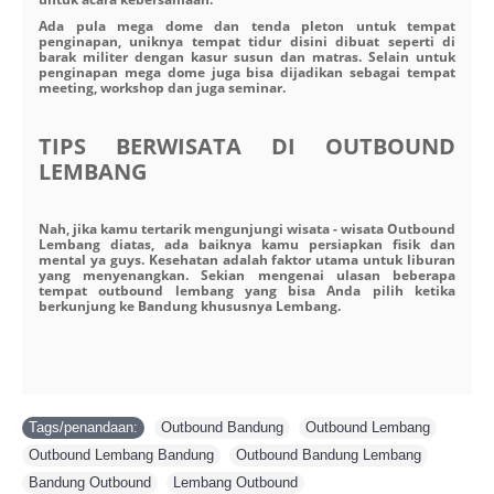
Ada pula mega dome dan tenda pleton untuk tempat
penginapan, uniknya tempat tidur disini dibuat seperti di
barak militer dengan kasur susun dan matras. Selain untuk
penginapan mega dome juga bisa dijadikan sebagai tempat
meeting, workshop dan juga seminar.
TIPS BERWISATA DI OUTBOUND
LEMBANG
Nah, jika kamu tertarik mengunjungi wisata - wisata Outbound
Lembang diatas, ada baiknya kamu persiapkan fisik dan
mental ya guys. Kesehatan adalah faktor utama untuk liburan
yang menyenangkan. Sekian mengenai ulasan beberapa
tempat outbound lembang yang bisa Anda pilih ketika
berkunjung ke Bandung khususnya Lembang.
Tags/penandaan:
Outbound Bandung
,
Outbound Lembang
,
Outbound Lembang Bandung
,
Outbound Bandung Lembang
,
Bandung Outbound
,
Lembang Outbound
,