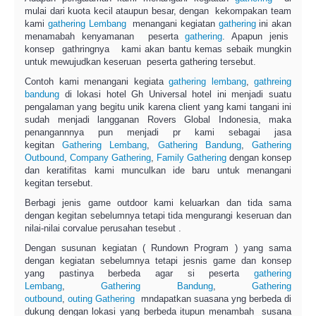
mulai dari kuota kecil ataupun besar, dengan kekompakan team
kami
gathering Lembang
menangani kegiatan
gathering
ini akan
menamabah kenyamanan peserta
gathering
. Apapun jenis
konsep gathringnya kami akan bantu kemas sebaik mungkin
untuk mewujudkan keseruan peserta gathering tersebut.
Contoh kami menangani kegiata
gathering lembang
,
gathreing
bandung
di lokasi hotel Gh Universal hotel ini menjadi suatu
pengalaman yang begitu unik karena client yang kami tangani ini
sudah menjadi langganan Rovers Global Indonesia, maka
penangannnya pun menjadi pr kami sebagai jasa
kegitan
Gathering Lembang
,
Gathering Bandung
,
Gathering
Outbound
,
Company Gathering
,
Family Gathering
dengan konsep
dan keratifitas kami munculkan ide baru untuk menangani
kegitan tersebut.
Berbagi jenis game outdoor kami keluarkan dan tida sama
dengan kegitan sebelumnya tetapi tida mengurangi keseruan dan
nilai-nilai corvalue perusahan tesebut .
Dengan susunan kegiatan ( Rundown Program ) yang sama
dengan kegiatan sebelumnya tetapi jesnis game dan konsep
yang pastinya berbeda agar si peserta
gathering
Lembang
,
Gathering Bandung
,
Gathering
outbound
,
outing
Gathering
mndapatkan suasana yng berbeda di
dukung dengan lokasi yang berbeda itupun menambah susana