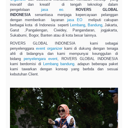
inovatif dan kreatif di tengah teknologi dalam
pengelolaan
jasa
eo
.
ROVERS GLOBAL
INDONESIA
senantiasa menjaga kepercayaan pelanggan
dengan memberikan layanan
jasa EO
meliputi cakupan
berbagai kota di Indonesia seperti
Lembang
,
Bandung
, Jakarta,
Garut ,Pangalengan, Ciwidey, Pangandaran, jogjakarta,
Sukabumi, Bogor, Banten atau di kota besar lainnya.
ROVERS GLOBAL INDONESIA kami sebagai
penyelenggara
event organizer
kami di dukung dengan tenaga
ahli di bidangnya dan kami mempunyai keunggulan di
bidang
penyelengara event
, ROVERS GLOBAL INDONESIA
kami berdomisi di
Lembang
bandung
. adapun beberapa paket
kami tawarkan dengan konsep yang berbda dan sesuai
kebutuhan Client.