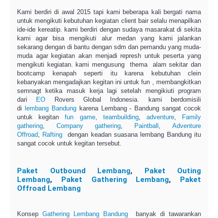
Kami berdiri di awal 2015 tapi kami beberapa kali bergati nama
untuk mengikuti kebutuhan kegiatan client bair selalu menapilkan
ide-ide kereatip. kami berdiri dengan sudaya masarakat di sekita
kami agar bisa mengikuti alur medan yang kami jalankan
sekarang dengan di bantu dengan sdm dan pemandu yang muda-
muda agar kegiatan akan menjadi represh untuk peserta yang
mengikuti kegiatan. kami mengusung thema alam sekitar dan
bootcamp kenapah seperti itu karena kebutuhan clein
kebanyakan mengadajkan kegitan ini untuk fun , membangkitkan
semnagt ketika masuk kerja lagi setelah mengikiuti program
dari
EO
Rovers Global Indonesia. kami berdomisili
di
lembang
Bandung
karena Lembang - Bandung sangat cocok
untuk kegitan
fun game
,
teambuilding
,
adventure
,
Family
gathering
,
Company gathering
,
Paintball
,
Adventure
Offroad
,
Rafting
dengan keadan suasana lembang Bandung itu
sangat cocok untuk kegitan tersebut.
Paket Outbound Lembang
,
Paket Outing
Lembang
,
Paket Gathering Lembang
,
Paket
Offroad Lembang
Konsep
Gathering Lembang Bandung
banyak di tawarankan