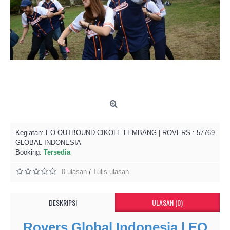
Kegiatan:
EO OUTBOUND CIKOLE LEMBANG | ROVERS
: 57769
GLOBAL INDONESIA
Booking:
Tersedia
0 ulasan
Tulis ulasan
/
DESKRIPSI
ULASAN (0)
Rovers Global Indonesia | EO