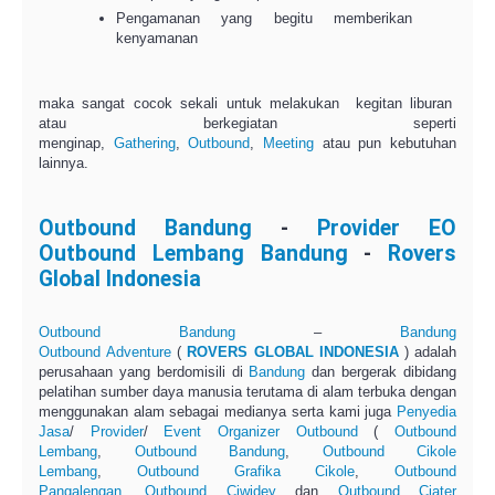
Pengamanan yang begitu memberikan
kenyamanan
maka sangat cocok sekali untuk melakukan kegitan liburan
atau berkegiatan seperti
menginap,
Gathering
,
Outbound
,
Meeting
atau pun kebutuhan
lainnya.
Outbound Bandung
-
Provider EO
Outbound Lembang Bandung
-
Rovers
Global Indonesia
Outbound Bandung
–
Bandung
Outbound
Adventure
(
ROVERS GLOBAL INDONESIA
) adalah
perusahaan yang berdomisili di
Bandung
dan bergerak dibidang
pelatihan sumber daya manusia terutama di alam terbuka dengan
menggunakan alam sebagai medianya serta kami juga
Penyedia
Jasa
/
Provider
/
Event Organizer Outbound
(
Outbound
Lembang
,
Outbound Bandung
,
Outbound Cikole
Lembang
,
Outbound Grafika Cikole
,
Outbound
Pangalengan
,
Outbound Ciwidey
dan
Outbound Ciater