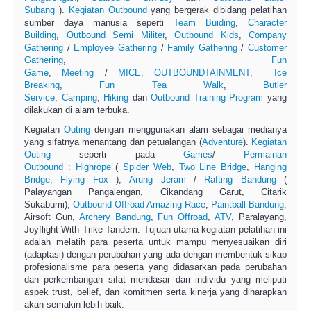
Subang
).
Kegiatan Outbound
yang bergerak dibidang pelatihan
sumber daya manusia seperti
Team Buiding
,
Character
Building
,
Outbound Semi Militer
,
Outbound Kids
,
Company
Gathering
/
Employee Gathering
/
Family Gathering
/
Customer
Gathering
,
Fun
Game
,
Meeting
/
MICE
,
OUTBOUNDTAINMENT
,
Ice
Breaking
,
Fun Tea Walk
,
Butler
Service
,
Camping
,
Hiking
dan
Outbound Training
Program
yang
dilakukan di alam terbuka.
Kegiatan
Outing
dengan menggunakan alam sebagai medianya
yang sifatnya menantang dan petualangan (
Adventure
).
Kegiatan
Outing
seperti pada
Games
/
Permainan
Outbound
:
Highrope
(
Spider Web
,
Two Line Bridge
,
Hanging
Bridge
,
Flying Fox
),
Arung Jeram
/
Rafting Bandung
(
Palayangan Pangalengan, Cikandang Garut, Citarik
Sukabumi),
Outbound
Offroad Amazing Race
,
Paintball Bandung
,
Airsoft Gun,
Archery Bandung
,
Fun Offroad
,
ATV
, Paralayang,
Joyflight With Trike Tandem. Tujuan utama kegiatan pelatihan ini
adalah melatih para peserta untuk mampu menyesuaikan diri
(adaptasi) dengan perubahan yang ada dengan membentuk sikap
profesionalisme para peserta yang didasarkan pada perubahan
dan perkembangan sifat mendasar dari individu yang meliputi
aspek trust, belief, dan komitmen serta kinerja yang diharapkan
akan semakin lebih baik.