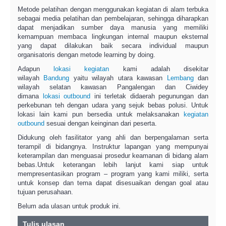
Metode pelatihan dengan menggunakan kegiatan di alam terbuka
sebagai media pelatihan dan pembelajaran, sehingga diharapkan
dapat menjadikan sumber daya manusia yang memiliki
kemampuan membaca lingkungan internal maupun eksternal
yang dapat dilakukan baik secara individual maupun
organisatoris dengan metode learning by doing.
Adapun
lokasi kegiatan
kami adalah disekitar
wilayah
Bandung
yaitu wilayah utara kawasan
Lembang
dan
wilayah selatan kawasan Pangalengan dan Ciwidey
dimana
lokasi outbound
ini terletak didaerah pegunungan dan
perkebunan teh dengan udara yang sejuk bebas polusi. Untuk
lokasi lain kami pun bersedia untuk melaksanakan
kegiatan
outbound
sesuai dengan keinginan dari peserta.
Didukung oleh fasilitator yang ahli dan berpengalaman serta
terampil di bidangnya. Instruktur lapangan yang mempunyai
keterampilan dan menguasai prosedur keamanan di bidang alam
bebas.Untuk keterangan lebih lanjut kami siap untuk
mempresentasikan program – program yang kami miliki, serta
untuk konsep dan tema dapat disesuaikan dengan goal atau
tujuan perusahaan.
Belum ada ulasan untuk produk ini.
Tulis ulasan