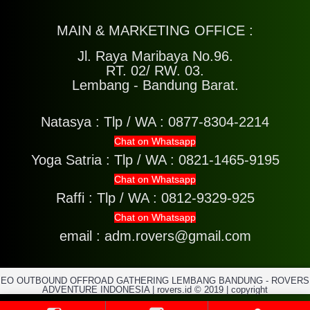
MAIN & MARKETING OFFICE :
Jl. Raya Maribaya No.96.
RT. 02/ RW. 03.
Lembang - Bandung Barat.
Natasya :
Tlp / WA : 0877-8304-2214
Chat on Whatsapp
Yoga Satria :
Tlp / WA : 0821-1465-9195
Chat on Whatsapp
Raffi :
Tlp / WA : 0812-9329-925
Chat on Whatsapp
email : adm.rovers@gmail.com
EO OUTBOUND OFFROAD GATHERING LEMBANG BANDUNG - ROVERS
ADVENTURE INDONESIA | rovers.id © 2019 | copyright