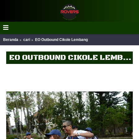
Beranda
cari
EO Outbound Cikole Lembang
EO OUTBOUND CIKOLE LEMBANG