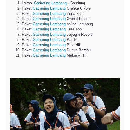
Lokasi
Gathering Lembang
- Bandung
Paket
Gathering Lembang
Grafika Cikole
Paket
Gathering Lembang
Zona 235
Paket
Gathering Lembang
Orchid Forest
Paket
Gathering Lembang
Avina Lembang
Paket
Gathering Lembang
Tree Top
Paket
Gathering Lembang
Jayagiri Resort
Paket
Gathering Lembang
Pal 16
Paket
Gathering Lembang
Pine Hill
Paket
Gathering Lembang
Dusun Bambu
Paket
Gathering Lembang
Mulbery Hill