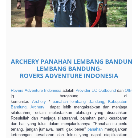
ARCHERY
PANAHAN
LEMBANG
BANDUNG
LEMBANG BANDUNG
-
ROVERS
ADVENTURE
INDONESIA
Rovers
Adventure
Indonesia
adalah
Provider
EO
Outbound
dan
Offroad
jg bergabung di
komunitas
Archery
/
panahan
lembang
Bandung
,
Kabupaten
Bandung
.
Archery
dapat lebih mengakrabkan dan menjaga
silaturahmi, selain melestarikan olahraga yang disunahkan
Rosulullah dan menjaga silaturahmi, panahan perlu kesabaran
dan hati yang tulus dalam menjalankannya. "Panahan itu perlu
tenang, jangan jumawa, nanti gak bener"
panahan
mengajarkan
ketenangan, kesabaran dan fokus yang dapat diaplikasikan